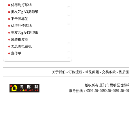
优得利打印纸
奥友70g A3复印纸
不干胶标签
优得利传真纸
奥友70g A4复印纸
袋装橡皮筋
美思奇电话机
宣传单
关于我们
-
订购流程
-
常见问题
-
交易条款
-
售后服
版权所有 厦门市思明区优得
服务热线：0592-5046990 5046991 504