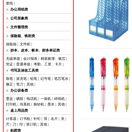
签纸
|
办公用纸类
公司形象类
文件整理类
保险箱、铁柜类
保险箱
|
文件柜
|
抄本、皮本、帐本、财务单证类
无碳单据
|
会计报表
|
精装账簿、账芯
|
凭证
|
普通单据
|
考勤、工资、卡片
|
书写及涂改工具类
珠笔
|
派克笔
|
铅笔
|
记号笔
|
笔芯笔水
|
修正
|
笔刀
|
其他
|
办公设备类
墨盒
|
硒鼓
|
电话机
|
一体机
|
碎纸机
|
打印机
|
传真机
|
验钞机
|
墨水
|
其他
|
桌上用品类
计算器
|
订书机
|
针钉
|
筒
|
名片
|
夹
|
尺
|
刀
|
印
|
装订机
|
其他
|
粘胶类