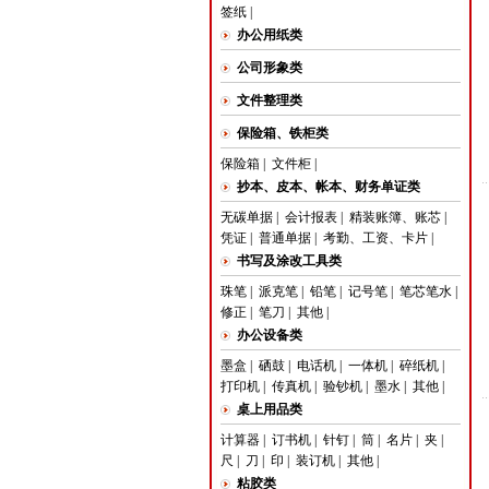
签纸
|
办公用纸类
公司形象类
文件整理类
保险箱、铁柜类
保险箱
|
文件柜
|
抄本、皮本、帐本、财务单证类
无碳单据
|
会计报表
|
精装账簿、账芯
|
凭证
|
普通单据
|
考勤、工资、卡片
|
书写及涂改工具类
珠笔
|
派克笔
|
铅笔
|
记号笔
|
笔芯笔水
|
修正
|
笔刀
|
其他
|
办公设备类
墨盒
|
硒鼓
|
电话机
|
一体机
|
碎纸机
|
打印机
|
传真机
|
验钞机
|
墨水
|
其他
|
桌上用品类
计算器
|
订书机
|
针钉
|
筒
|
名片
|
夹
|
尺
|
刀
|
印
|
装订机
|
其他
|
粘胶类