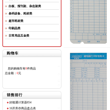
白板、报刊架、杂志架类
条码设备、耗材类
超市耗材类
印刷品类
日常用品五金类
您的购物车有
0
件商品
总金额：
0
元
好能通计算器854
16开库存商品盘点表