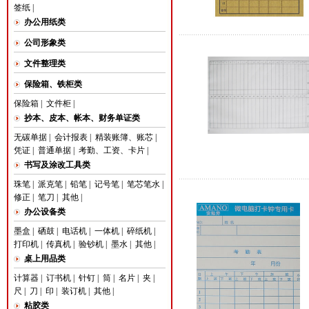
签纸
|
办公用纸类
公司形象类
文件整理类
保险箱、铁柜类
保险箱
|
文件柜
|
抄本、皮本、帐本、财务单证类
无碳单据
|
会计报表
|
精装账簿、账芯
|
凭证
|
普通单据
|
考勤、工资、卡片
|
书写及涂改工具类
珠笔
|
派克笔
|
铅笔
|
记号笔
|
笔芯笔水
|
修正
|
笔刀
|
其他
|
办公设备类
墨盒
|
硒鼓
|
电话机
|
一体机
|
碎纸机
|
打印机
|
传真机
|
验钞机
|
墨水
|
其他
|
桌上用品类
计算器
|
订书机
|
针钉
|
筒
|
名片
|
夹
|
尺
|
刀
|
印
|
装订机
|
其他
|
粘胶类