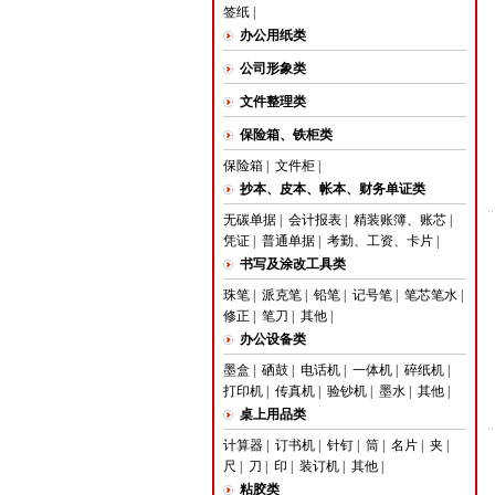
签纸
|
办公用纸类
公司形象类
文件整理类
保险箱、铁柜类
保险箱
|
文件柜
|
抄本、皮本、帐本、财务单证类
无碳单据
|
会计报表
|
精装账簿、账芯
|
凭证
|
普通单据
|
考勤、工资、卡片
|
书写及涂改工具类
珠笔
|
派克笔
|
铅笔
|
记号笔
|
笔芯笔水
|
修正
|
笔刀
|
其他
|
办公设备类
墨盒
|
硒鼓
|
电话机
|
一体机
|
碎纸机
|
打印机
|
传真机
|
验钞机
|
墨水
|
其他
|
桌上用品类
计算器
|
订书机
|
针钉
|
筒
|
名片
|
夹
|
尺
|
刀
|
印
|
装订机
|
其他
|
粘胶类