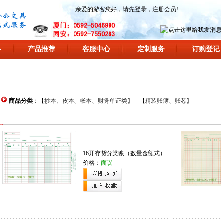
亲爱的游客您好，请先
登录
，
注册会员
!
心
产品推荐
客服中心
定制服务
订购登记
商品分类
：【
抄本、皮本、帐本、财务单证类
】 【
精装账簿、账芯
】
16开存货分类账（数量金额式）
价格：
面议