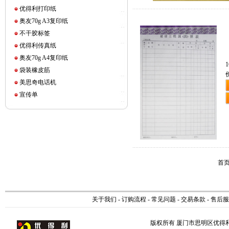
优得利打印纸
奥友70g A3复印纸
不干胶标签
优得利传真纸
奥友70g A4复印纸
袋装橡皮筋
美思奇电话机
宣传单
首页
关于我们
-
订购流程
-
常见问题
-
交易条款
-
售后服
版权所有 厦门市思明区优得