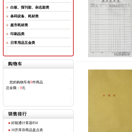
白板、报刊架、杂志架类
条码设备、耗材类
超市耗材类
印刷品类
日常用品五金类
您的购物车有
0
件商品
总金额：
0
元
好能通计算器854
16开库存商品盘点表