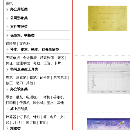
签纸
|
办公用纸类
公司形象类
文件整理类
保险箱、铁柜类
保险箱
|
文件柜
|
抄本、皮本、帐本、财务单证类
无碳单据
|
会计报表
|
精装账簿、账芯
|
凭证
|
普通单据
|
考勤、工资、卡片
|
书写及涂改工具类
珠笔
|
派克笔
|
铅笔
|
记号笔
|
笔芯笔水
|
修正
|
笔刀
|
其他
|
办公设备类
墨盒
|
硒鼓
|
电话机
|
一体机
|
碎纸机
|
打印机
|
传真机
|
验钞机
|
墨水
|
其他
|
桌上用品类
计算器
|
订书机
|
针钉
|
筒
|
名片
|
夹
|
尺
|
刀
|
印
|
装订机
|
其他
|
粘胶类