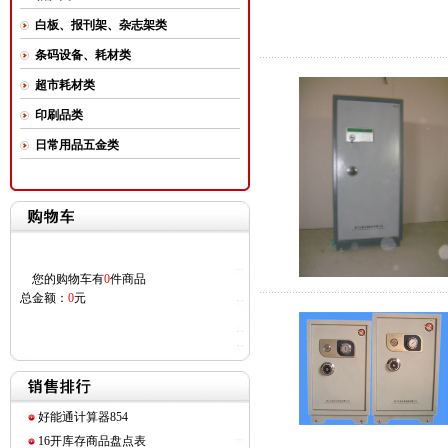
白板、报刊架、杂志架类
条码设备、耗材类
超市耗材类
印刷品类
日常用品五金类
您的购物车有
0
件商品
总金额：
0
元
好能通计算器854
16开库存商品盘点表