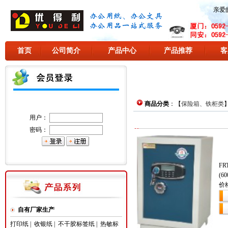
亲爱
首页
公司简介
产品中心
产品推荐
客
商品分类
：【
保险箱、铁柜类
用户：
密码：
FR
(60
价
自有厂家生产
打印纸
|
收银纸
|
不干胶标签纸
|
热敏标