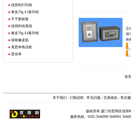
优得利打印纸
奥友70g A3复印纸
不干胶标签
优得利传真纸
立
奥友70g A4复印纸
深1
价
袋装橡皮筋
美思奇电话机
宣传单
首页
关于我们
-
订购流程
-
常见问题
-
交易条款
-
售后服
版权所有 厦门市思明区优得
服务热线：0592-5046990 5046991 504