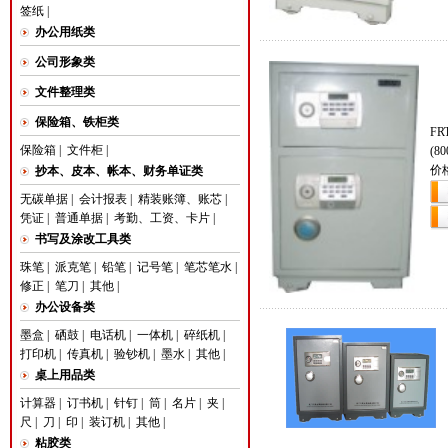
签纸
|
办公用纸类
公司形象类
文件整理类
保险箱、铁柜类
FR
保险箱
|
文件柜
|
(80
价
抄本、皮本、帐本、财务单证类
无碳单据
|
会计报表
|
精装账簿、账芯
|
凭证
|
普通单据
|
考勤、工资、卡片
|
书写及涂改工具类
珠笔
|
派克笔
|
铅笔
|
记号笔
|
笔芯笔水
|
修正
|
笔刀
|
其他
|
办公设备类
墨盒
|
硒鼓
|
电话机
|
一体机
|
碎纸机
|
打印机
|
传真机
|
验钞机
|
墨水
|
其他
|
桌上用品类
计算器
|
订书机
|
针钉
|
筒
|
名片
|
夹
|
尺
|
刀
|
印
|
装订机
|
其他
|
粘胶类