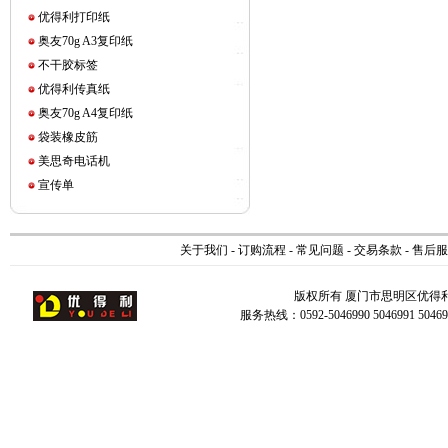
优得利打印纸
奥友70g A3复印纸
不干胶标签
优得利传真纸
奥友70g A4复印纸
袋装橡皮筋
美思奇电话机
宣传单
关于我们
-
订购流程
-
常见问题
-
交易条款
-
售后服
版权所有 厦门市思明区优得
服务热线：0592-5046990 5046991 504