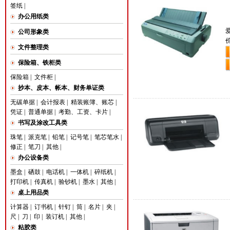
签纸
|
办公用纸类
爱
公司形象类
文件整理类
保险箱、铁柜类
保险箱
|
文件柜
|
抄本、皮本、帐本、财务单证类
无碳单据
|
会计报表
|
精装账簿、账芯
|
凭证
|
普通单据
|
考勤、工资、卡片
|
书写及涂改工具类
珠笔
|
派克笔
|
铅笔
|
记号笔
|
笔芯笔水
|
修正
|
笔刀
|
其他
|
办公设备类
墨盒
|
硒鼓
|
电话机
|
一体机
|
碎纸机
|
打印机
|
传真机
|
验钞机
|
墨水
|
其他
|
桌上用品类
计算器
|
订书机
|
针钉
|
筒
|
名片
|
夹
|
尺
|
刀
|
印
|
装订机
|
其他
|
粘胶类