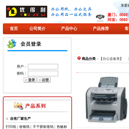
亲爱
首页
公司简介
产品中心
产品推荐
客
商品分类
：【
办公设备类
】 
用户：
密码：
自有厂家生产
打印纸
|
收银纸
|
不干胶标签纸
|
热敏标