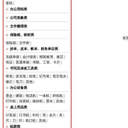
签纸
|
办公用纸类
公司形象类
文件整理类
保险箱、铁柜类
首页
保险箱
|
文件柜
|
抄本、皮本、帐本、财务单证类
无碳单据
|
会计报表
|
精装账簿、账芯
|
凭证
|
普通单据
|
考勤、工资、卡片
|
书写及涂改工具类
珠笔
|
派克笔
|
铅笔
|
记号笔
|
笔芯笔水
|
修正
|
笔刀
|
其他
|
办公设备类
墨盒
|
硒鼓
|
电话机
|
一体机
|
碎纸机
|
打印机
|
传真机
|
验钞机
|
墨水
|
其他
|
桌上用品类
计算器
|
订书机
|
针钉
|
筒
|
名片
|
夹
|
尺
|
刀
|
印
|
装订机
|
其他
|
粘胶类