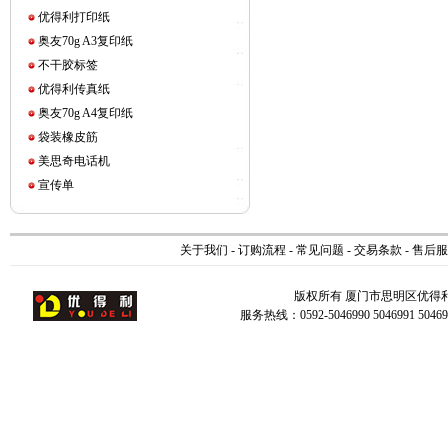
优得利打印纸
奥友70g A3复印纸
不干胶标签
优得利传真纸
奥友70g A4复印纸
袋装橡皮筋
美思奇电话机
宣传单
关于我们
-
订购流程
-
常见问题
-
交易条款
-
售后服
版权所有 厦门市思明区优得
服务热线：0592-5046990 5046991 504