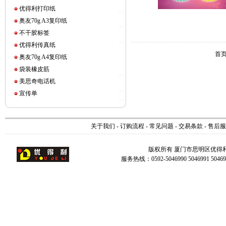
优得利打印纸
奥友70g A3复印纸
不干胶标签
优得利传真纸
首页
奥友70g A4复印纸
袋装橡皮筋
美思奇电话机
宣传单
关于我们
-
订购流程
-
常见问题
-
交易条款
-
售后服
版权所有 厦门市思明区优得
服务热线：0592-5046990 5046991 504