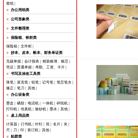
签纸
|
办公用纸类
公司形象类
文件整理类
保险箱、铁柜类
保险箱
|
文件柜
|
抄本、皮本、帐本、财务单证类
无碳单据
|
会计报表
|
精装账簿、账芯
|
凭证
|
普通单据
|
考勤、工资、卡片
|
书写及涂改工具类
珠笔
|
派克笔
|
铅笔
|
记号笔
|
笔芯笔水
|
修正
|
笔刀
|
其他
|
办公设备类
墨盒
|
硒鼓
|
电话机
|
一体机
|
碎纸机
|
打印机
|
传真机
|
验钞机
|
墨水
|
其他
|
桌上用品类
计算器
|
订书机
|
针钉
|
筒
|
名片
|
夹
|
尺
|
刀
|
印
|
装订机
|
其他
|
粘胶类