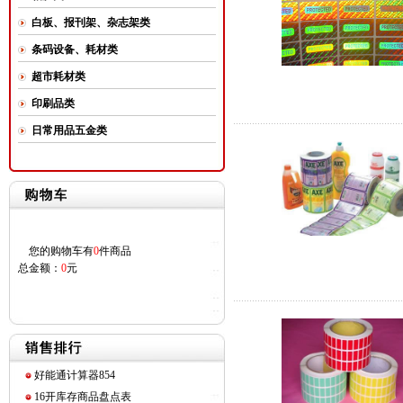
白板、报刊架、杂志架类
条码设备、耗材类
超市耗材类
印刷品类
日常用品五金类
您的购物车有
0
件商品
总金额：
0
元
好能通计算器854
16开库存商品盘点表