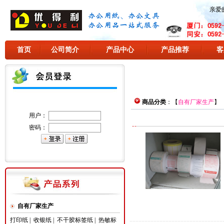
亲爱
首页
公司简介
产品中心
产品推荐
客
商品分类
：【
自有厂家生产
】
用户：
密码：
自有厂家生产
打印纸
|
收银纸
|
不干胶标签纸
|
热敏标