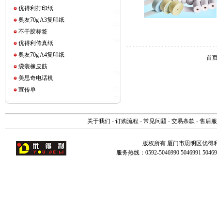
优得利打印纸
奥友70g A3复印纸
不干胶标签
优得利传真纸
奥友70g A4复印纸
首页
袋装橡皮筋
美思奇电话机
宣传单
关于我们
-
订购流程
-
常见问题
-
交易条款
-
售后服
版权所有 厦门市思明区优得
服务热线：0592-5046990 5046991 504