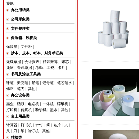
签纸
|
办公用纸类
公司形象类
文件整理类
保险箱、铁柜类
保险箱
|
文件柜
|
抄本、皮本、帐本、财务单证类
无碳单据
|
会计报表
|
精装账簿、账芯
|
凭证
|
普通单据
|
考勤、工资、卡片
|
书写及涂改工具类
珠笔
|
派克笔
|
铅笔
|
记号笔
|
笔芯笔水
|
修正
|
笔刀
|
其他
|
办公设备类
墨盒
|
硒鼓
|
电话机
|
一体机
|
碎纸机
|
打印机
|
传真机
|
验钞机
|
墨水
|
其他
|
桌上用品类
计算器
|
订书机
|
针钉
|
筒
|
名片
|
夹
|
尺
|
刀
|
印
|
装订机
|
其他
|
粘胶类