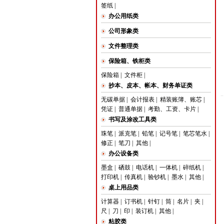
签纸
|
办公用纸类
公司形象类
文件整理类
保险箱、铁柜类
保险箱
|
文件柜
|
抄本、皮本、帐本、财务单证类
无碳单据
|
会计报表
|
精装账簿、账芯
|
凭证
|
普通单据
|
考勤、工资、卡片
|
书写及涂改工具类
珠笔
|
派克笔
|
铅笔
|
记号笔
|
笔芯笔水
|
修正
|
笔刀
|
其他
|
办公设备类
墨盒
|
硒鼓
|
电话机
|
一体机
|
碎纸机
|
打印机
|
传真机
|
验钞机
|
墨水
|
其他
|
桌上用品类
计算器
|
订书机
|
针钉
|
筒
|
名片
|
夹
|
尺
|
刀
|
印
|
装订机
|
其他
|
粘胶类