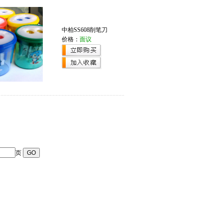
中柏SS608削笔刀
价格：
面议
页