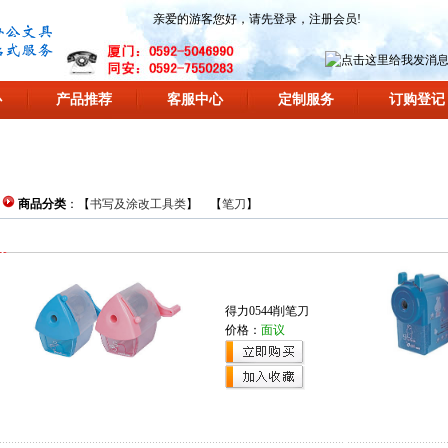
亲爱的游客您好，请先
登录
，
注册会员
!
心
产品推荐
客服中心
定制服务
订购登记
商品分类
：【
书写及涂改工具类
】 【
笔刀
】
得力0544削笔刀
价格：
面议