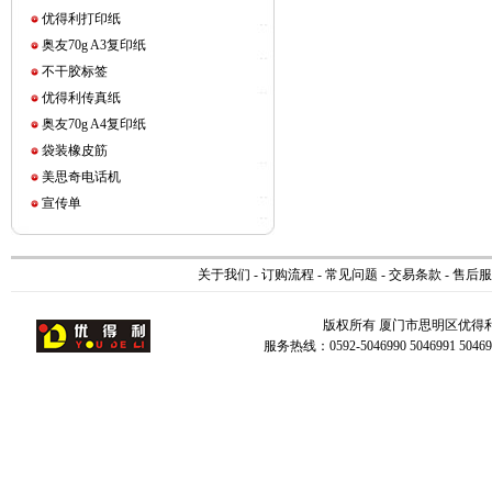
优得利打印纸
奥友70g A3复印纸
不干胶标签
优得利传真纸
奥友70g A4复印纸
袋装橡皮筋
美思奇电话机
宣传单
关于我们
-
订购流程
-
常见问题
-
交易条款
-
售后服
版权所有 厦门市思明区优得
服务热线：0592-5046990 5046991 504