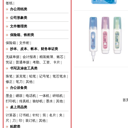
签纸
|
办公用纸类
公司形象类
文件整理类
保险箱、铁柜类
保险箱
|
文件柜
|
抄本、皮本、帐本、财务单证类
无碳单据
|
会计报表
|
精装账簿、账芯
|
凭证
|
普通单据
|
考勤、工资、卡片
|
书写及涂改工具类
珠笔
|
派克笔
|
铅笔
|
记号笔
|
笔芯笔水
|
修正
|
笔刀
|
其他
|
办公设备类
墨盒
|
硒鼓
|
电话机
|
一体机
|
碎纸机
|
首页
打印机
|
传真机
|
验钞机
|
墨水
|
其他
|
桌上用品类
计算器
|
订书机
|
针钉
|
筒
|
名片
|
夹
|
尺
|
刀
|
印
|
装订机
|
其他
|
粘胶类