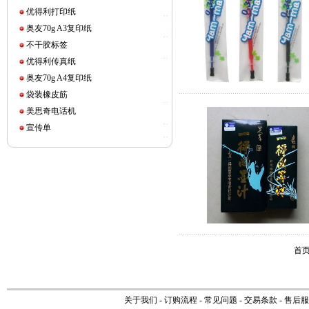
优得利打印纸
奥友70g A3复印纸
不干胶标签
优得利传真纸
奥友70g A4复印纸
袋装橡皮筋
美思奇电话机
宣传单
首页
关于我们
-
订购流程
-
常见问题
-
交易条款
-
售后服