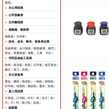
签纸
|
办公用纸类
公司形象类
文件整理类
保险箱、铁柜类
保险箱
|
文件柜
|
抄本、皮本、帐本、财务单证类
无碳单据
|
会计报表
|
精装账簿、账芯
|
凭证
|
普通单据
|
考勤、工资、卡片
|
书写及涂改工具类
珠笔
|
派克笔
|
铅笔
|
记号笔
|
笔芯笔水
|
修正
|
笔刀
|
其他
|
办公设备类
墨盒
|
硒鼓
|
电话机
|
一体机
|
碎纸机
|
打印机
|
传真机
|
验钞机
|
墨水
|
其他
|
桌上用品类
计算器
|
订书机
|
针钉
|
筒
|
名片
|
夹
|
尺
|
刀
|
印
|
装订机
|
其他
|
粘胶类