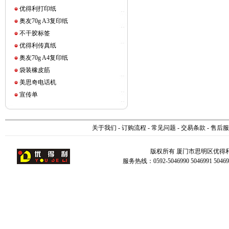
优得利打印纸
奥友70g A3复印纸
不干胶标签
优得利传真纸
奥友70g A4复印纸
袋装橡皮筋
美思奇电话机
宣传单
关于我们
-
订购流程
-
常见问题
-
交易条款
-
售后服
版权所有 厦门市思明区优得
服务热线：0592-5046990 5046991 504