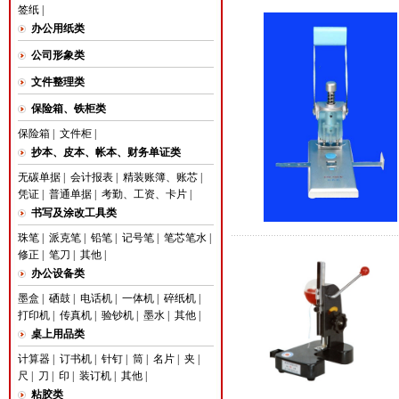
签纸
|
办公用纸类
公司形象类
文件整理类
保险箱、铁柜类
保险箱
|
文件柜
|
抄本、皮本、帐本、财务单证类
无碳单据
|
会计报表
|
精装账簿、账芯
|
凭证
|
普通单据
|
考勤、工资、卡片
|
书写及涂改工具类
珠笔
|
派克笔
|
铅笔
|
记号笔
|
笔芯笔水
|
修正
|
笔刀
|
其他
|
办公设备类
墨盒
|
硒鼓
|
电话机
|
一体机
|
碎纸机
|
打印机
|
传真机
|
验钞机
|
墨水
|
其他
|
桌上用品类
计算器
|
订书机
|
针钉
|
筒
|
名片
|
夹
|
尺
|
刀
|
印
|
装订机
|
其他
|
粘胶类