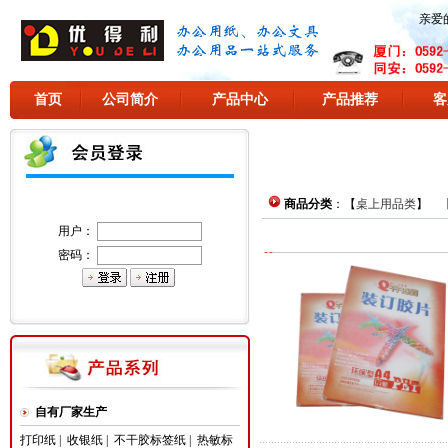
亲爱
首页
公司简介
产品中心
产品推荐
客
商品分类
：【
桌上用品类
】 
用户：
密码：
自有厂家生产
打印纸
|
收银纸
|
不干胶标签纸
|
热敏标