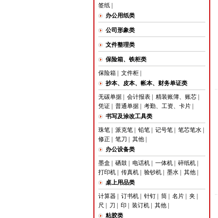
签纸
|
办公用纸类
公司形象类
文件整理类
保险箱、铁柜类
保险箱
|
文件柜
|
抄本、皮本、帐本、财务单证类
无碳单据
|
会计报表
|
精装账簿、账芯
|
凭证
|
普通单据
|
考勤、工资、卡片
|
书写及涂改工具类
珠笔
|
派克笔
|
铅笔
|
记号笔
|
笔芯笔水
|
修正
|
笔刀
|
其他
|
办公设备类
墨盒
|
硒鼓
|
电话机
|
一体机
|
碎纸机
|
打印机
|
传真机
|
验钞机
|
墨水
|
其他
|
桌上用品类
计算器
|
订书机
|
针钉
|
筒
|
名片
|
夹
|
尺
|
刀
|
印
|
装订机
|
其他
|
粘胶类