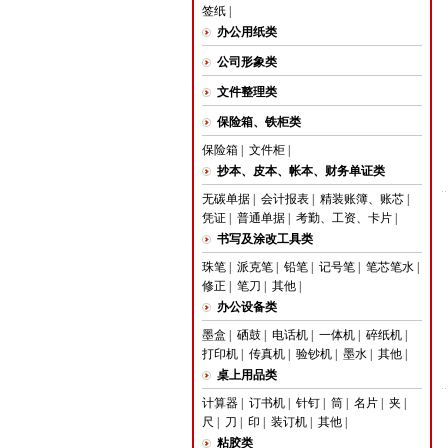
签纸
|
办公用纸类
公司形象类
文件整理类
保险箱、铁柜类
保险箱
|
文件柜
|
抄本、皮本、帐本、财务单证类
无碳单据
|
会计报表
|
精装账簿、账芯
|
凭证
|
普通单据
|
考勤、工资、卡片
|
书写及涂改工具类
珠笔
|
派克笔
|
铅笔
|
记号笔
|
笔芯笔水
|
修正
|
笔刀
|
其他
|
办公设备类
墨盒
|
硒鼓
|
电话机
|
一体机
|
碎纸机
|
打印机
|
传真机
|
验钞机
|
墨水
|
其他
|
桌上用品类
计算器
|
订书机
|
针钉
|
筒
|
名片
|
夹
|
尺
|
刀
|
印
|
装订机
|
其他
|
粘胶类