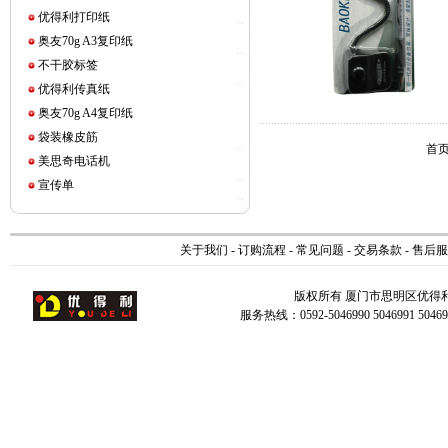
优得利打印纸
奥友70g A3复印纸
不干胶标签
优得利传真纸
奥友70g A4复印纸
袋装橡皮筋
首页
美思奇电话机
宣传单
关于我们
-
订购流程
-
常见问题
-
交易条款
-
售后服
版权所有 厦门市思明区优得
服务热线：0592-5046990 5046991 504