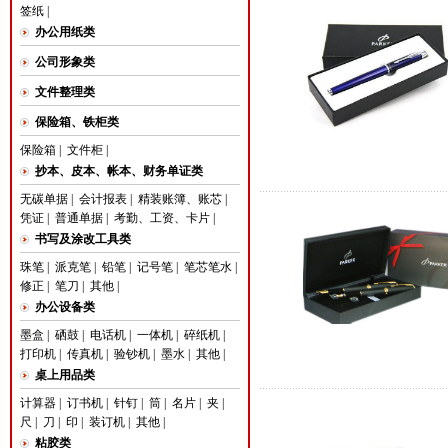
签纸
|
办公用纸类
公司形象类
文件整理类
保险箱、铁柜类
保险箱
|
文件柜
|
抄本、皮本、帐本、财务单证类
无碳单据
|
会计报表
|
精装账簿、账芯
|
凭证
|
普通单据
|
考勤、工资、卡片
|
书写及涂改工具类
珠笔
|
派克笔
|
铅笔
|
记号笔
|
笔芯笔水
|
修正
|
笔刀
|
其他
|
办公设备类
墨盒
|
硒鼓
|
电话机
|
一体机
|
碎纸机
|
打印机
|
传真机
|
验钞机
|
墨水
|
其他
|
桌上用品类
计算器
|
订书机
|
针钉
|
筒
|
名片
|
夹
|
尺
|
刀
|
印
|
装订机
|
其他
|
粘胶类