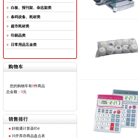
白板、报刊架、杂志架类
条码设备、耗材类
超市耗材类
印刷品类
日常用品五金类
您的购物车有
0
件商品
总金额：
0
元
好能通计算器854
16开库存商品盘点表