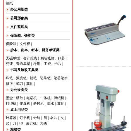
签纸
|
办公用纸类
公司形象类
文件整理类
保险箱、铁柜类
保险箱
|
文件柜
|
抄本、皮本、帐本、财务单证类
无碳单据
|
会计报表
|
精装账簿、账芯
|
凭证
|
普通单据
|
考勤、工资、卡片
|
书写及涂改工具类
珠笔
|
派克笔
|
铅笔
|
记号笔
|
笔芯笔水
|
修正
|
笔刀
|
其他
|
办公设备类
墨盒
|
硒鼓
|
电话机
|
一体机
|
碎纸机
|
打印机
|
传真机
|
验钞机
|
墨水
|
其他
|
桌上用品类
计算器
|
订书机
|
针钉
|
筒
|
名片
|
夹
|
尺
|
刀
|
印
|
装订机
|
其他
|
粘胶类