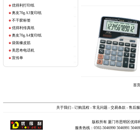
优得利打印纸
奥友70g A3复印纸
不干胶标签
优得利传真纸
奥友70g A4复印纸
袋装橡皮筋
美思奇电话机
宣传单
首页
关于我们
-
订购流程
-
常见问题
-
交易条款
-
售后服
版权所有 厦门市思明区优得
服务热线：0592-5046990 5046991 504