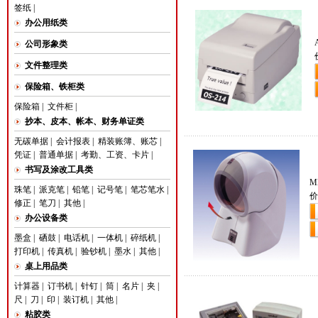
签纸
|
办公用纸类
公司形象类
文件整理类
保险箱、铁柜类
保险箱
|
文件柜
|
抄本、皮本、帐本、财务单证类
无碳单据
|
会计报表
|
精装账簿、账芯
|
凭证
|
普通单据
|
考勤、工资、卡片
|
书写及涂改工具类
M
珠笔
|
派克笔
|
铅笔
|
记号笔
|
笔芯笔水
|
价
修正
|
笔刀
|
其他
|
办公设备类
墨盒
|
硒鼓
|
电话机
|
一体机
|
碎纸机
|
打印机
|
传真机
|
验钞机
|
墨水
|
其他
|
桌上用品类
计算器
|
订书机
|
针钉
|
筒
|
名片
|
夹
|
尺
|
刀
|
印
|
装订机
|
其他
|
粘胶类