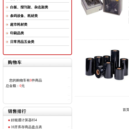
白板、报刊架、杂志架类
条码设备、耗材类
超市耗材类
印刷品类
日常用品五金类
您的购物车有
0
件商品
总金额：
0
元
首页
好能通计算器854
16开库存商品盘点表