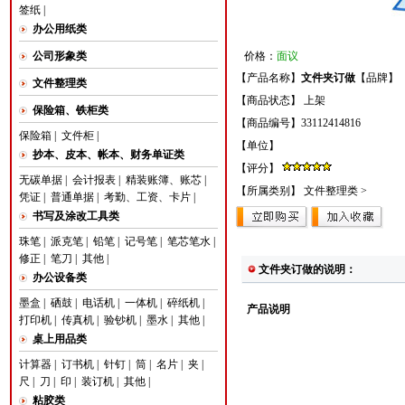
签纸
|
办公用纸类
公司形象类
价格：
面议
【产品名称】
文件夹订做
【品牌】
文件整理类
【商品状态】 上架
保险箱、铁柜类
【商品编号】33112414816
保险箱
|
文件柜
|
【单位】
抄本、皮本、帐本、财务单证类
【评分】
无碳单据
|
会计报表
|
精装账簿、账芯
|
【所属类别】
文件整理类
>
凭证
|
普通单据
|
考勤、工资、卡片
|
书写及涂改工具类
珠笔
|
派克笔
|
铅笔
|
记号笔
|
笔芯笔水
|
修正
|
笔刀
|
其他
|
文件夹订做的说明：
办公设备类
墨盒
|
硒鼓
|
电话机
|
一体机
|
碎纸机
|
产品说明
打印机
|
传真机
|
验钞机
|
墨水
|
其他
|
桌上用品类
计算器
|
订书机
|
针钉
|
筒
|
名片
|
夹
|
尺
|
刀
|
印
|
装订机
|
其他
|
粘胶类