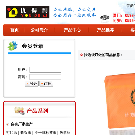
亲爱
首页
公司简介
产品中心
产品推荐
客
拉边袋订做的商品信息：
用户：
密码：
自有厂家生产
打印纸
|
收银纸
|
不干胶标签纸
|
热敏标