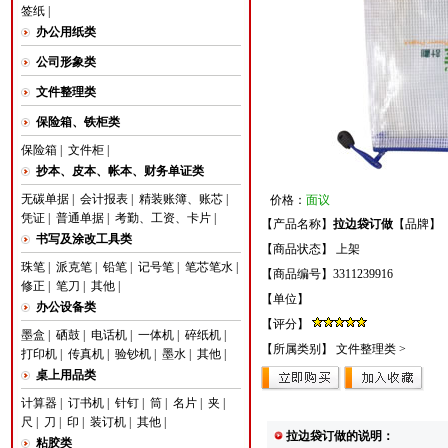
签纸
|
办公用纸类
公司形象类
文件整理类
保险箱、铁柜类
保险箱
|
文件柜
|
抄本、皮本、帐本、财务单证类
无碳单据
|
会计报表
|
精装账簿、账芯
|
价格：
面议
凭证
|
普通单据
|
考勤、工资、卡片
|
【产品名称】
拉边袋订做
【品牌】
书写及涂改工具类
【商品状态】 上架
珠笔
|
派克笔
|
铅笔
|
记号笔
|
笔芯笔水
|
【商品编号】3311239916
修正
|
笔刀
|
其他
|
【单位】
办公设备类
【评分】
墨盒
|
硒鼓
|
电话机
|
一体机
|
碎纸机
|
【所属类别】
文件整理类
>
打印机
|
传真机
|
验钞机
|
墨水
|
其他
|
桌上用品类
计算器
|
订书机
|
针钉
|
筒
|
名片
|
夹
|
尺
|
刀
|
印
|
装订机
|
其他
|
拉边袋订做的说明：
粘胶类