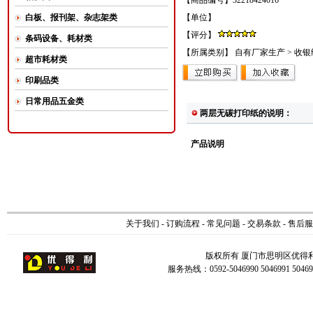
【商品编号】32218424016
白板、报刊架、杂志架类
【单位】
【评分】
条码设备、耗材类
【所属类别】
自有厂家生产
>
收银
超市耗材类
印刷品类
日常用品五金类
两层无碳打印纸的说明：
产品说明
关于我们
-
订购流程
-
常见问题
-
交易条款
-
售后服
版权所有 厦门市思明区优得
服务热线：0592-5046990 5046991 504