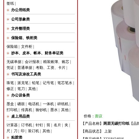
签纸
|
办公用纸类
公司形象类
文件整理类
保险箱、铁柜类
保险箱
|
文件柜
|
抄本、皮本、帐本、财务单证类
无碳单据
|
会计报表
|
精装账簿、账芯
|
凭证
|
普通单据
|
考勤、工资、卡片
|
书写及涂改工具类
珠笔
|
派克笔
|
铅笔
|
记号笔
|
笔芯笔水
|
修正
|
笔刀
|
其他
|
办公设备类
墨盒
|
硒鼓
|
电话机
|
一体机
|
碎纸机
|
打印机
|
传真机
|
验钞机
|
墨水
|
其他
|
价格：
面议
桌上用品类
【产品名称】
两层无碳打印纸
【品
计算器
|
订书机
|
针钉
|
筒
|
名片
|
夹
|
尺
|
刀
|
印
|
装订机
|
其他
|
【商品状态】 上架
粘胶类