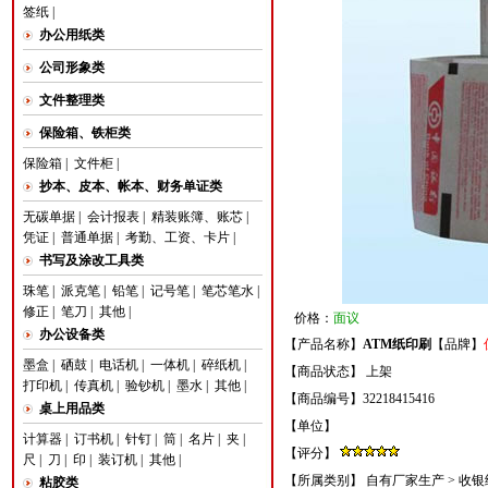
签纸
|
办公用纸类
公司形象类
文件整理类
保险箱、铁柜类
保险箱
|
文件柜
|
抄本、皮本、帐本、财务单证类
无碳单据
|
会计报表
|
精装账簿、账芯
|
凭证
|
普通单据
|
考勤、工资、卡片
|
书写及涂改工具类
珠笔
|
派克笔
|
铅笔
|
记号笔
|
笔芯笔水
|
修正
|
笔刀
|
其他
|
价格：
面议
办公设备类
【产品名称】
ATM纸印刷
【品牌】
墨盒
|
硒鼓
|
电话机
|
一体机
|
碎纸机
|
【商品状态】 上架
打印机
|
传真机
|
验钞机
|
墨水
|
其他
|
【商品编号】32218415416
桌上用品类
【单位】
计算器
|
订书机
|
针钉
|
筒
|
名片
|
夹
|
【评分】
尺
|
刀
|
印
|
装订机
|
其他
|
【所属类别】
自有厂家生产
>
收银
粘胶类