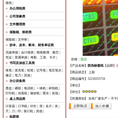
签纸
|
办公用纸类
公司形象类
文件整理类
保险箱、铁柜类
保险箱
|
文件柜
|
抄本、皮本、帐本、财务单证类
无碳单据
|
会计报表
|
精装账簿、账芯
|
凭证
|
普通单据
|
考勤、工资、卡片
|
价格：
面议
书写及涂改工具类
【产品名称】
防伪标签纸
【品牌】
珠笔
|
派克笔
|
铅笔
|
记号笔
|
笔芯笔水
|
【商品状态】 上架
修正
|
笔刀
|
其他
|
【商品编号】32218355716
办公设备类
【单位】
墨盒
|
硒鼓
|
电话机
|
一体机
|
碎纸机
|
【评分】
打印机
|
传真机
|
验钞机
|
墨水
|
其他
|
【所属类别】
自有厂家生产
>
不干
桌上用品类
计算器
|
订书机
|
针钉
|
筒
|
名片
|
夹
|
尺
|
刀
|
印
|
装订机
|
其他
|
粘胶类