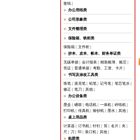
签纸
|
办公用纸类
公司形象类
文件整理类
保险箱、铁柜类
保险箱
|
文件柜
|
抄本、皮本、帐本、财务单证类
无碳单据
|
会计报表
|
精装账簿、账芯
|
凭证
|
普通单据
|
考勤、工资、卡片
|
书写及涂改工具类
珠笔
|
派克笔
|
铅笔
|
记号笔
|
笔芯笔水
|
修正
|
笔刀
|
其他
|
办公设备类
墨盒
|
硒鼓
|
电话机
|
一体机
|
碎纸机
|
打印机
|
传真机
|
验钞机
|
墨水
|
其他
|
桌上用品类
计算器
|
订书机
|
针钉
|
筒
|
名片
|
夹
|
尺
|
刀
|
印
|
装订机
|
其他
|
粘胶类