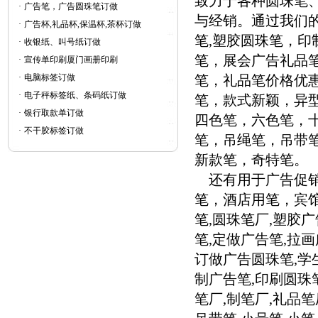
致力于各种圆珠笔
·
广告笔，广告圆珠笔订做
与经销。通过我们的
·
广告杯,礼品杯,保温杯,茶杯订做
笔,塑胶圆珠笔，
·
收银纸、叫号纸订做
笔，展会广告礼品
·
宣传单印刷厦门画册印刷
·
电脑标签订做
笔，礼品笔价格优惠0
·
电子秤标签纸、条码纸订做
笔，款式新颖，异
·
银行取款单订做
四色笔，六色笔，
·
不干胶标签订做
笔，吊绳笔，吊带笔
新款笔，奇特笔。
还有用于广告促销活
笔，酒店用笔，宾
笔,圆珠笔厂,塑胶广
笔,定做广告笔,拉
订做广告圆珠笔,学生
制广告笔,印刷圆珠笔
笔厂,制笔厂,礼品笔