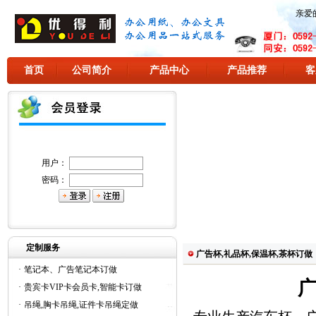
亲爱
首页
公司简介
产品中心
产品推荐
客
用户：
密码：
定制服务
广告杯,礼品杯,保温杯,茶杯订做
·
笔记本、广告笔记本订做
广
·
贵宾卡VIP卡会员卡,智能卡订做
·
吊绳,胸卡吊绳,证件卡吊绳定做