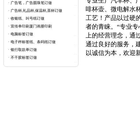
专业生产汽车杯、
·
广告笔，广告圆珠笔订做
啡杯壶、微电解水
·
广告杯,礼品杯,保温杯,茶杯订做
工艺！产品以过硬
·
收银纸、叫号纸订做
者的青睐。“专业
·
宣传单印刷厦门画册印刷
·
电脑标签订做
上的经营理念，通
·
电子秤标签纸、条码纸订做
通过良好的服务，
·
银行取款单订做
以诚信为本，欢迎
·
不干胶标签订做